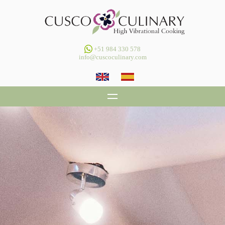
+51 984 330 578
info@cuscoculinary.com
INICIO
NUESTRO CONCEPTO
CLASES DE COCINA DIARIAS
GALERÍA
CONTÁCTANOS