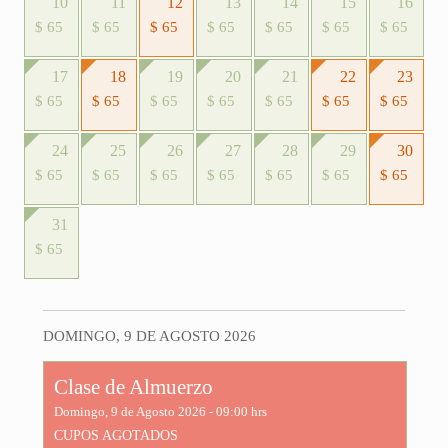
10
11
12
13
14
15
16
$ 65
$ 65
$ 65
$ 65
$ 65
$ 65
$ 65
17
18
19
20
21
22
23
$ 65
$ 65
$ 65
$ 65
$ 65
$ 65
$ 65
24
25
26
27
28
29
30
$ 65
$ 65
$ 65
$ 65
$ 65
$ 65
$ 65
31
$ 65
DOMINGO, 9 DE AGOSTO 2026
Clase de Almuerzo
Domingo, 9 de Agosto 2026 - 09:00 hrs
CUPOS AGOTADOS